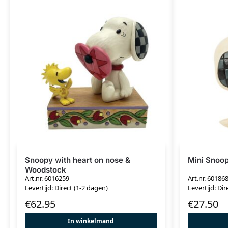
Snoopy with heart on nose &
Mini Snoo
Woodstock
Art.nr. 6016259
Art.nr. 60186
Levertijd: Direct (1-2 dagen)
Levertijd: Dir
€
62.95
€
27.50
In winkelmand