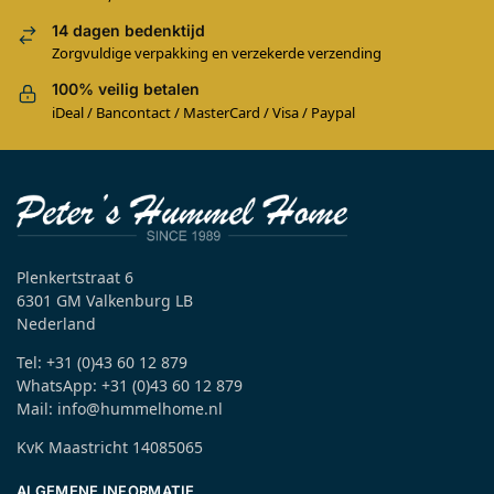
14 dagen bedenktijd
Zorgvuldige verpakking en verzekerde verzending
100% veilig betalen
iDeal / Bancontact / MasterCard / Visa / Paypal
Plenkertstraat 6
6301 GM Valkenburg LB
Nederland
Tel: +31 (0)43 60 12 879
WhatsApp: +31 (0)43 60 12 879
Mail: info@hummelhome.nl
KvK Maastricht 14085065
ALGEMENE INFORMATIE