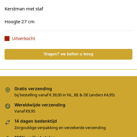
Kerstman met staf
Hoogte 27 cm
Uitverkocht
Vragen? we bellen u terug
Gratis verzending
bij bestelling vanaf € 39,00 in NL, BE & DE (anders €4,95)
Wereldwijde verzending
Vanaf €9,95
14 dagen bedenktijd
Zorgvuldige verpakking en verzekerde verzending