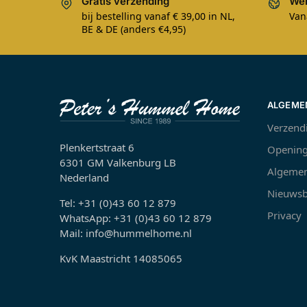
Gratis verzending
Wer
bij bestelling vanaf € 39,00 in NL,
Van
BE & DE (anders €4,95)
ALGEME
Verzend
Plenkertstraat 6
Opening
6301 GM Valkenburg LB
Algemen
Nederland
Nieuwsb
Tel: +31 (0)43 60 12 879
Privacy
WhatsApp: +31 (0)43 60 12 879
Mail: info@hummelhome.nl
KvK Maastricht 14085065