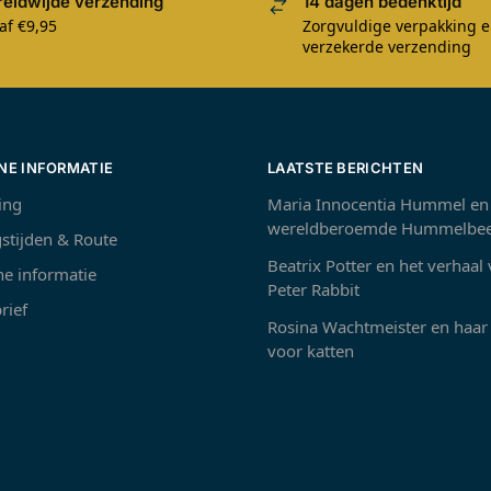
eldwijde verzending
14 dagen bedenktijd
af €9,95
Zorgvuldige verpakking 
verzekerde verzending
NE INFORMATIE
LAATSTE BERICHTEN
ing
Maria Innocentia Hummel en
wereldberoemde Hummelbee
stijden & Route
Beatrix Potter en het verhaal
e informatie
Peter Rabbit
rief
Rosina Wachtmeister en haar 
voor katten