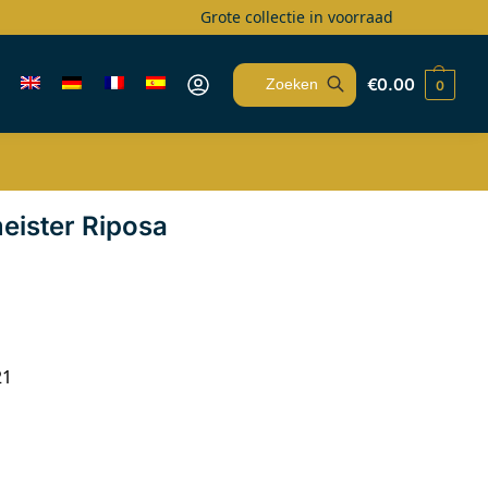
Grote collectie in voorraad
€
0.00
0
Zoeken
eister Riposa
21