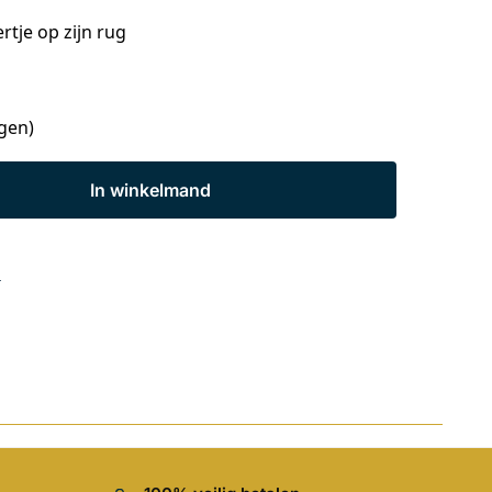
rtje op zijn rug
agen)
In winkelmand
s