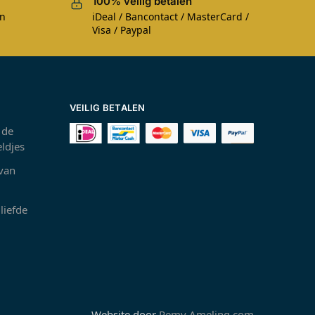
100% veilig betalen
en
iDeal / Bancontact / MasterCard /
Visa / Paypal
VEILIG BETALEN
 de
ldjes
 van
liefde
Website door
Remy Ameling.com