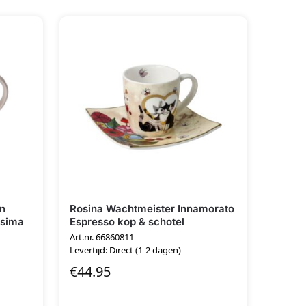
en
Rosina Wachtmeister Innamorato
ssima
Espresso kop & schotel
Art.nr. 66860811
Levertijd: Direct (1-2 dagen)
€
44.95