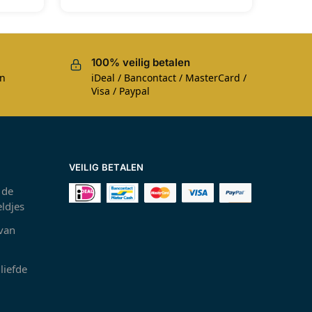
100% veilig betalen
en
iDeal / Bancontact / MasterCard /
Visa / Paypal
VEILIG BETALEN
 de
ldjes
 van
liefde