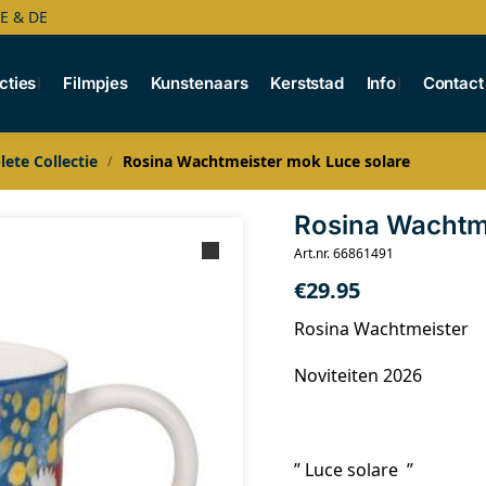
BE & DE
cties
Filmpjes
Kunstenaars
Kerststad
Info
Contact
ete Collectie
Rosina Wachtmeister mok Luce solare
/
Rosina Wachtm
Art.nr. 66861491
€
29.95
Rosina Wachtmeister
Noviteiten 2026
” Luce solare ”