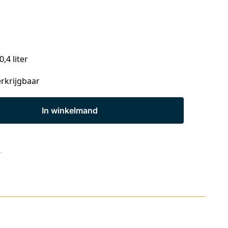
,4 liter
erkrijgbaar
In winkelmand
s