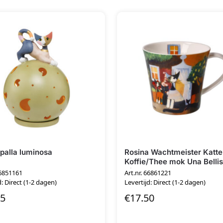
palla luminosa
Rosina Wachtmeister Katt
Koffie/Thee mok Una Belli
Giornata
66851161
Art.nr. 66861221
d: Direct (1-2 dagen)
Levertijd: Direct (1-2 dagen)
95
€
17.50