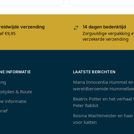
eldwijde verzending
14 dagen bedenktijd
af €9,95
Zorgvuldige verpakking 
verzekerde verzending
NE INFORMATIE
LAATSTE BERICHTEN
ing
Maria Innocentia Hummel en
wereldberoemde Hummelbee
stijden & Route
Beatrix Potter en het verhaal
e informatie
Peter Rabbit
rief
Rosina Wachtmeister en haar 
voor katten