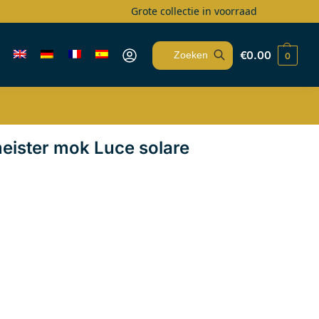
Grote collectie in voorraad
€
0.00
0
Zoeken
eister mok Luce solare