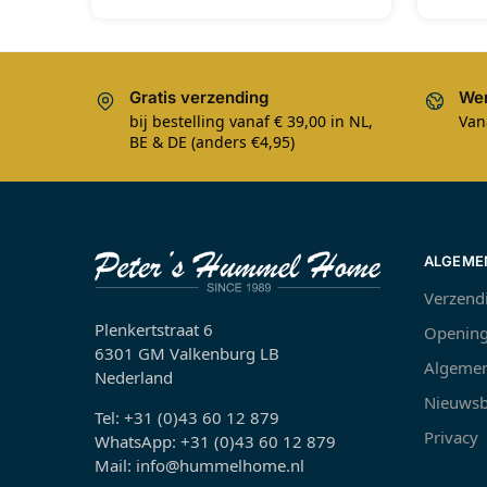
Gratis verzending
Wer
bij bestelling vanaf € 39,00 in NL,
Van
BE & DE (anders €4,95)
ALGEME
Verzend
Plenkertstraat 6
Opening
6301 GM Valkenburg LB
Algemen
Nederland
Nieuwsb
Tel: +31 (0)43 60 12 879
Privacy
WhatsApp: +31 (0)43 60 12 879
Mail: info@hummelhome.nl