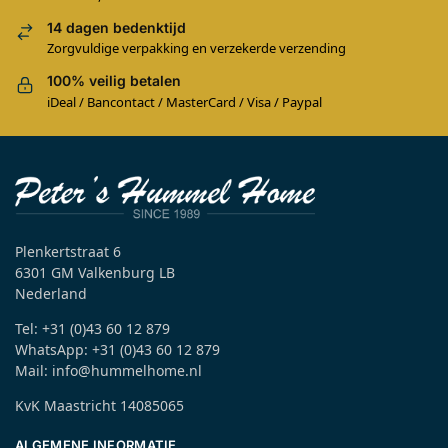
14 dagen bedenktijd
Zorgvuldige verpakking en verzekerde verzending
100% veilig betalen
iDeal / Bancontact / MasterCard / Visa / Paypal
Plenkertstraat 6
6301 GM Valkenburg LB
Nederland
Tel: +31 (0)43 60 12 879
WhatsApp: +31 (0)43 60 12 879
Mail: info@hummelhome.nl
KvK Maastricht 14085065
ALGEMENE INFORMATIE