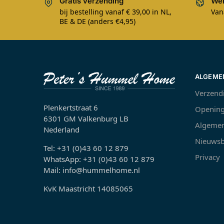
Gratis verzending
Wer
bij bestelling vanaf € 39,00 in NL,
Van
BE & DE (anders €4,95)
ALGEME
Verzend
Plenkertstraat 6
Opening
6301 GM Valkenburg LB
Algemen
Nederland
Nieuwsb
Tel: +31 (0)43 60 12 879
Privacy
WhatsApp: +31 (0)43 60 12 879
Mail: info@hummelhome.nl
KvK Maastricht 14085065