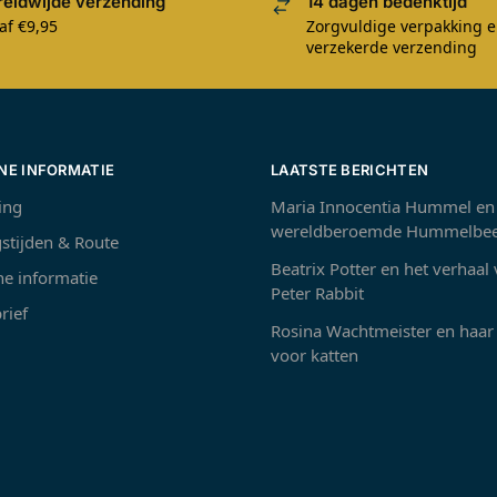
eldwijde verzending
14 dagen bedenktijd
af €9,95
Zorgvuldige verpakking 
verzekerde verzending
NE INFORMATIE
LAATSTE BERICHTEN
ing
Maria Innocentia Hummel en
wereldberoemde Hummelbee
stijden & Route
Beatrix Potter en het verhaal
e informatie
Peter Rabbit
rief
Rosina Wachtmeister en haar 
voor katten