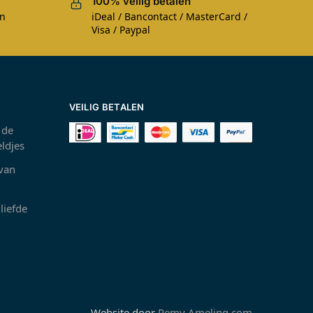
100% veilig betalen
en
iDeal / Bancontact / MasterCard /
Visa / Paypal
VEILIG BETALEN
 de
ldjes
 van
liefde
Website door
Remy Ameling.com