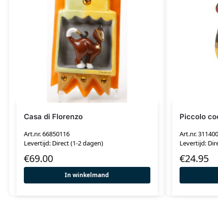
Casa di Florenzo
Piccolo co
Art.nr. 66850116
Art.nr. 31140
Levertijd: Direct (1-2 dagen)
Levertijd: Dir
€
69.00
€
24.95
In winkelmand