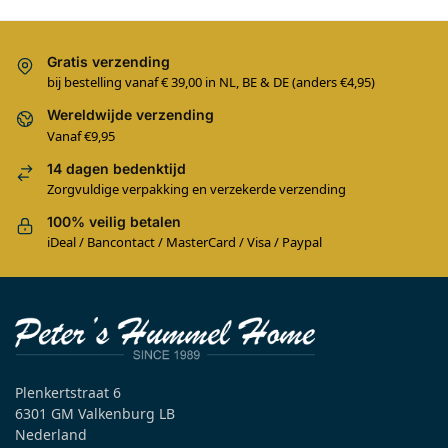
Gratis verzending
bij bestelling vanaf € 39,00 in NL, BE & DE (anders €4,95)
Wereldwijde verzending
Vanaf €9,95
14 dagen bedenktijd
Zorgvuldige verpakking en verzekerde verzending
100% veilig betalen
iDeal / Bancontact / MasterCard / Visa / Paypal
Plenkertstraat 6
6301 GM Valkenburg LB
Nederland