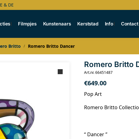
BE & DE
cties
Filmpjes
Kunstenaars
Kerststad
Info
Contact
ro Britto
Romero Britto Dancer
/
Romero Britto 
Art.nr. 66451487
€
649.00
Pop Art
Romero Britto Collecti
“ Dancer ”