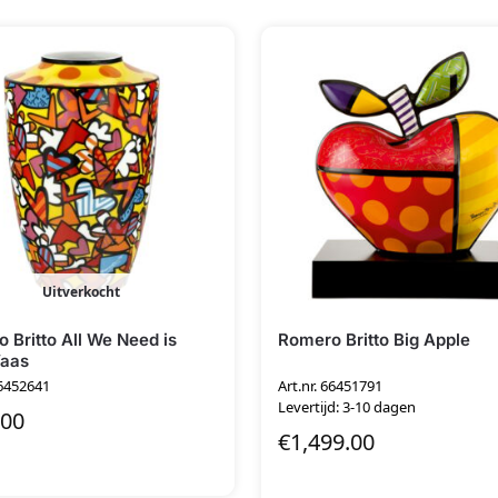
Uitverkocht
 Britto All We Need is
Romero Britto Big Apple
Vaas
66452641
Art.nr. 66451791
Levertijd: 3-10 dagen
.00
€
1,499.00