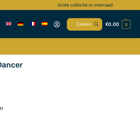
Grote collectie in voorraad
€
0.00
0
Zoeken
Dancer
on