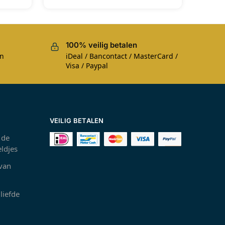
100% veilig betalen
en
iDeal / Bancontact / MasterCard /
Visa / Paypal
VEILIG BETALEN
 de
ldjes
 van
liefde