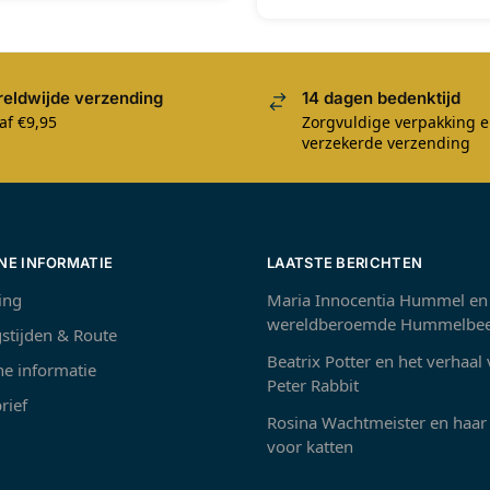
eldwijde verzending
14 dagen bedenktijd
af €9,95
Zorgvuldige verpakking 
verzekerde verzending
NE INFORMATIE
LAATSTE BERICHTEN
ing
Maria Innocentia Hummel en
wereldberoemde Hummelbee
stijden & Route
Beatrix Potter en het verhaal
e informatie
Peter Rabbit
rief
Rosina Wachtmeister en haar 
voor katten