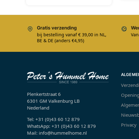
Gratis verzending
Wer
bij bestelling vanaf € 39,00 in NL,
Van
BE & DE (anders €4,95)
ALGEME
Verzend
Plenkertstraat 6
Opening
6301 GM Valkenburg LB
Algemen
Nederland
Nieuwsb
Tel: +31 (0)43 60 12 879
Privacy
WhatsApp: +31 (0)43 60 12 879
Mail: info@hummelhome.nl