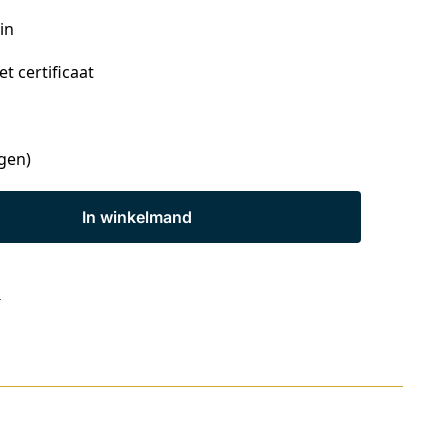
in
t certificaat
agen)
In winkelmand
s