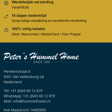
Wereldwijde verzending
Vanaf €9,95
14 dagen bedenktijd
Zorgvuldige verpakking en verzekerde verzending
100% veilig betalen
iDeal / Bancontact / MasterCard / Visa / Paypal
Plenkertstraat 6
6301 GM Valkenburg LB
Nederland
Tel: +31 (0)43 60 12 879
WhatsApp: +31 (0)43 60 12 879
Mail: info@hummelhome.nl
KvK Maastricht 14085065