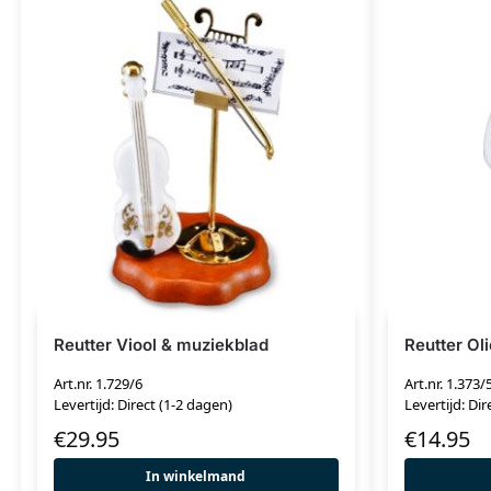
Reutter Viool & muziekblad
Reutter Ol
Art.nr. 1.729/6
Art.nr. 1.373/
Levertijd: Direct (1-2 dagen)
Levertijd: Dir
€
29.95
€
14.95
In winkelmand