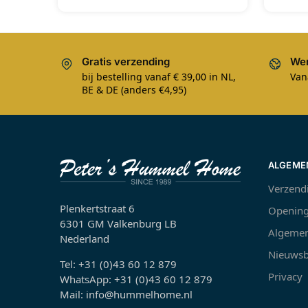
Gratis verzending
Wer
bij bestelling vanaf € 39,00 in NL,
Van
BE & DE (anders €4,95)
ALGEME
Verzend
Plenkertstraat 6
Opening
6301 GM Valkenburg LB
Algemen
Nederland
Nieuwsb
Tel: +31 (0)43 60 12 879
Privacy
WhatsApp: +31 (0)43 60 12 879
Mail: info@hummelhome.nl