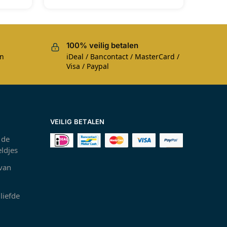
100% veilig betalen
en
iDeal / Bancontact / MasterCard /
Visa / Paypal
VEILIG BETALEN
 de
ldjes
 van
liefde