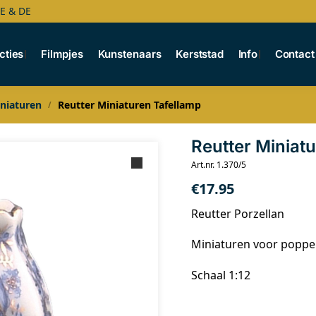
BE & DE
cties
Filmpjes
Kunstenaars
Kerststad
Info
Contact
niaturen
Reutter Miniaturen Tafellamp
/
Reutter Miniat
Art.nr. 1.370/5
€
17.95
Reutter Porzellan
Miniaturen voor popp
Schaal 1:12