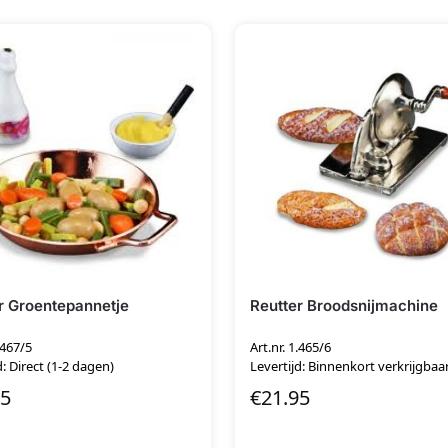
r Groentepannetje
Reutter Broodsnijmachine
.467/5
Art.nr. 1.465/6
d: Direct (1-2 dagen)
Levertijd: Binnenkort verkrijgbaa
95
€
21.95