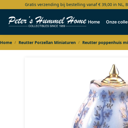
Gratis verzending bij bestelling vanaf € 39,00 in NL, 
Search
Home
Onze colle
Home
Reutter Porzellan Miniaturen
Reutter poppenhuis mi
/
/