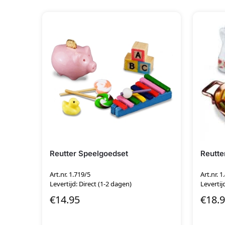
Reutter Speelgoedset
Reutte
Art.nr. 1.719/5
Art.nr. 1
Levertijd: Direct (1-2 dagen)
Levertij
€
14.95
€
18.