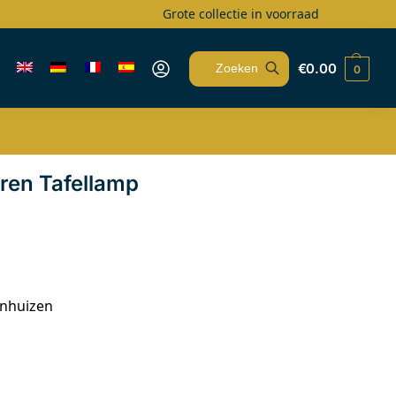
Grote collectie in voorraad
€
0.00
0
Zoeken
uren Tafellamp
enhuizen