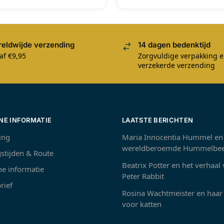
eldwijde verzending
14 dagen bedenktijd
af €9,95
Zorgvuldige verpakking 
verzekerde verzending
NE INFORMATIE
LAATSTE BERICHTEN
ing
Maria Innocentia Hummel en
wereldberoemde Hummelbee
stijden & Route
Beatrix Potter en het verhaal
e informatie
Peter Rabbit
rief
Rosina Wachtmeister en haar 
voor katten