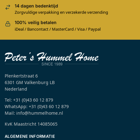
14 dagen bedenktijd
Zorgvuldige verpakking en verzekerde verzending
100% veilig betalen
iDeal / Bancontact / MasterCard / Visa / Paypal
Plenkertstraat 6
6301 GM Valkenburg LB
Nederland
Tel: +31 (0)43 60 12 879
WhatsApp: +31 (0)43 60 12 879
Mail: info@hummelhome.nl
KvK Maastricht 14085065
ALGEMENE INFORMATIE