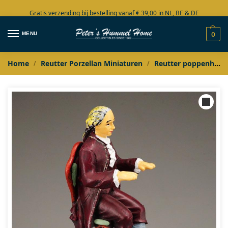
Gratis verzending bij bestelling vanaf € 39,00 in NL, BE & DE
Grote collectie in voorraad
MENU
0
Home
Reutter Porzellan Miniaturen
Reutter poppenhuis miniaturen
/
/