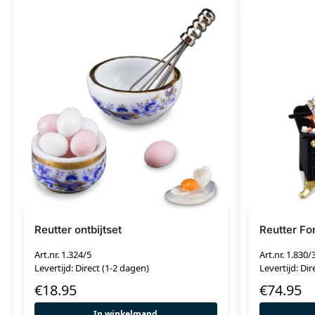
Reutter ontbijtset
Reutter Fo
Art.nr. 1.324/5
Art.nr. 1.830/
Levertijd: Direct (1-2 dagen)
Levertijd: Dir
€
18.95
€
74.95
In winkelmand