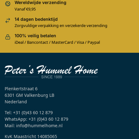
Wereldwijde verzending
Vanaf €9,95
14 dagen bedenktijd
Zorgvuldige verpakking en verzekerde verzending
100% veilig betalen
iDeal / Bancontact / MasterCard / Visa / Paypal
Plenkertstraat 6
6301 GM Valkenburg LB
Nederland
Tel: +31 (0)43 60 12 879
WhatsApp: +31 (0)43 60 12 879
Mail: info@hummelhome.nl
KvK Maastricht 14085065