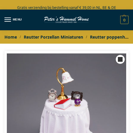
Gratis verzending bij bestelling vanaf € 39,00 in NL, BE & DE
Grote collectie in voorraad
MENU
0
Home
Reutter Porzellan Miniaturen
Reutter poppenhuis miniaturen
/
/