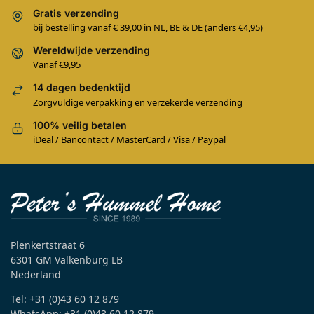
Gratis verzending
bij bestelling vanaf € 39,00 in NL, BE & DE (anders €4,95)
Wereldwijde verzending
Vanaf €9,95
14 dagen bedenktijd
Zorgvuldige verpakking en verzekerde verzending
100% veilig betalen
iDeal / Bancontact / MasterCard / Visa / Paypal
Plenkertstraat 6
6301 GM Valkenburg LB
Nederland
Tel: +31 (0)43 60 12 879
WhatsApp: +31 (0)43 60 12 879