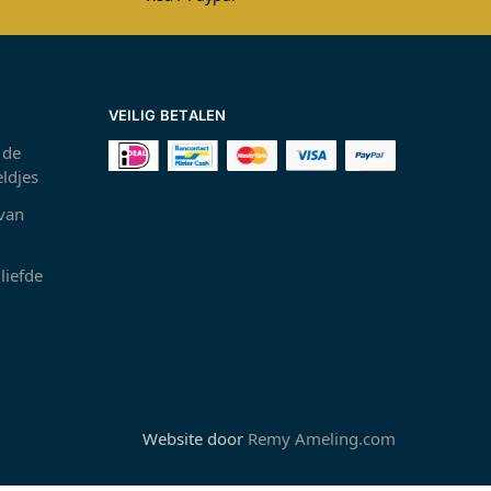
VEILIG BETALEN
 de
ldjes
 van
liefde
Website door
Remy Ameling.com