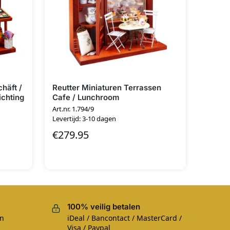
häft /
Reutter Miniaturen Terrassen
ichting
Cafe / Lunchroom
Art.nr. 1.794/9
Levertijd: 3-10 dagen
€
279.95
100% veilig betalen
en
iDeal / Bancontact / MasterCard /
Visa / Paypal