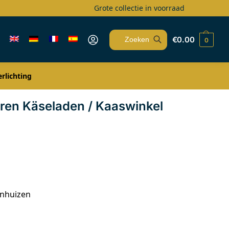
Grote collectie in voorraad
€
0.00
0
Zoeken
rlichting
uren Käseladen / Kaaswinkel
enhuizen