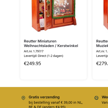
Reutter Miniaturen
Reutte
Weihnachtsladen / Kerstwinkel
Muzie
Art.nr. 1.797/7
Art.nr. 1
Levertijd: Direct (1-2 dagen)
Levertij
€
249.95
€
279
Gratis verzending
Wer
bij bestelling vanaf € 39,00 in NL,
Van
BE & DE (anders €4,95)