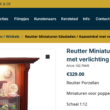
BE & DE
cties
Filmpjes
Kunstenaars
Kerststad
Info
Contact
n / Winkels
Reutter Miniaturen Käseladen / Kaaswinkel met ve
/
Reutter Miniat
met verlichting
Art.nr. 102.794/0
€
329.00
Reutter Porzellan
Miniaturen voor popp
Schaal 1:12