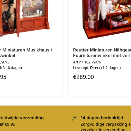
r Miniaturen Musikhaus /
Reutter Miniaturen Nähgesc
kwinkel
Fourniturenwinkel met verl
.797/3
Art.nr. 102.794/6
d: 3-10 dagen
Levertijd: Direct (1-2 dagen)
.95
€
289.00
eldwijde verzending
14 dagen bedenktijd
af €9,95
Zorgvuldige verpakking 
verzekerde verzending