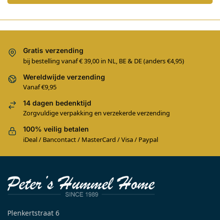
Gratis verzending
bij bestelling vanaf € 39,00 in NL, BE & DE (anders €4,95)
Wereldwijde verzending
Vanaf €9,95
14 dagen bedenktijd
Zorgvuldige verpakking en verzekerde verzending
100% veilig betalen
iDeal / Bancontact / MasterCard / Visa / Paypal
Plenkertstraat 6