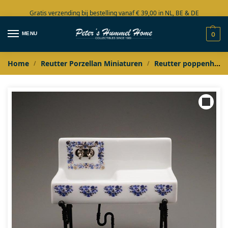
Gratis verzending bij bestelling vanaf € 39,00 in NL, BE & DE
Grote collectie in voorraad
MENU
0
Home
Reutter Porzellan Miniaturen
Reutter poppenhuis miniaturen
/
/