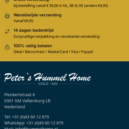
bij bestelling vanaf € 39,00 in NL, BE & DE (anders €4,95)
Wereldwijde verzending
Vanaf €9,95
14 dagen bedenktijd
Zorgvuldige verpakking en verzekerde verzending
100% veilig betalen
iDeal / Bancontact / MasterCard / Visa / Paypal
Plenkertstraat 6
6301 GM Valkenburg LB
Nederland
Tel: +31 (0)43 60 12 879
WhatsApp: +31 (0)43 60 12 879
Mail: info@hummelhome.nl