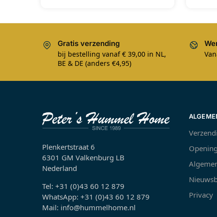
Gratis verzending
Wer
bij bestelling vanaf € 39,00 in NL,
Van
BE & DE (anders €4,95)
ALGEME
Verzend
Plenkertstraat 6
Opening
6301 GM Valkenburg LB
Algemen
Nederland
Nieuwsb
Tel: +31 (0)43 60 12 879
Privacy
WhatsApp: +31 (0)43 60 12 879
Mail: info@hummelhome.nl