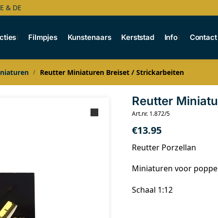
BE & DE
cties
Filmpjes
Kunstenaars
Kerststad
Info
Contact
niaturen
Reutter Miniaturen Breiset / Strickarbeiten
/
Reutter Miniatu
Art.nr. 1.872/5
€
13.95
Reutter Porzellan
Miniaturen voor popp
Schaal 1:12