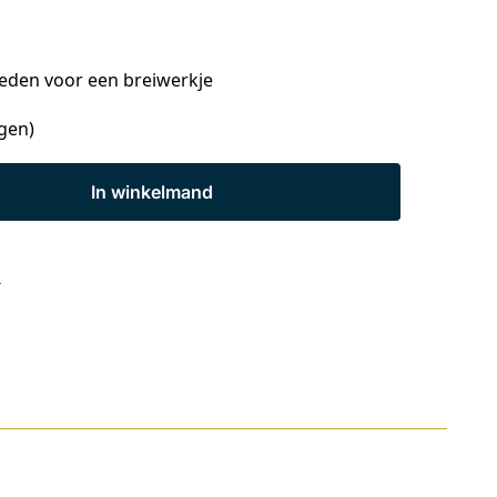
eden voor een breiwerkje
agen)
In winkelmand
s