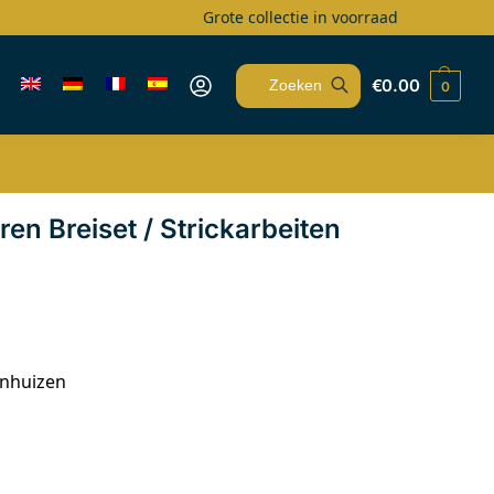
Grote collectie in voorraad
€
0.00
0
Zoeken
ren Breiset / Strickarbeiten
enhuizen