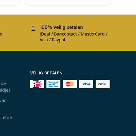
100% veilig betalen
en
iDeal / Bancontact / MasterCard /
Visa / Paypal
VEILIG BETALEN
 de
ldjes
 van
liefde