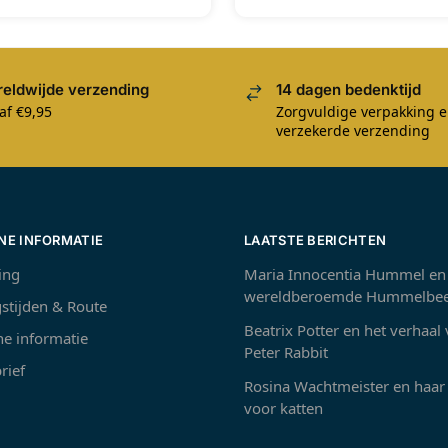
eldwijde verzending
14 dagen bedenktijd
af €9,95
Zorgvuldige verpakking 
verzekerde verzending
NE INFORMATIE
LAATSTE BERICHTEN
ing
Maria Innocentia Hummel en
wereldberoemde Hummelbee
stijden & Route
Beatrix Potter en het verhaal
e informatie
Peter Rabbit
rief
Rosina Wachtmeister en haar 
voor katten