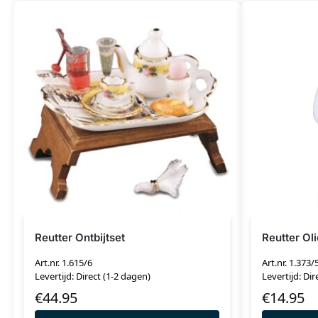
Reutter Ontbijtset
Reutter Ol
Art.nr. 1.615/6
Art.nr. 1.373/
Levertijd: Direct (1-2 dagen)
Levertijd: Dir
€
44.95
€
14.95