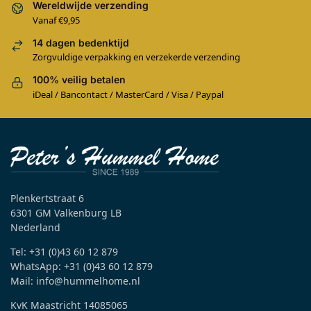
Wereldwijde verzending
Vanaf €9,95
14 dagen bedenktijd
Zorgvuldige verpakking en verzekerde verzending
100% veilig betalen
iDeal / Bancontact / MasterCard / Visa / Paypal
Plenkertstraat 6
6301 GM Valkenburg LB
Nederland
Tel: +31 (0)43 60 12 879
WhatsApp: +31 (0)43 60 12 879
Mail: info@hummelhome.nl
KvK Maastricht 14085065