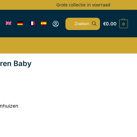
Grote collectie in voorraad
€
0.00
0
Zoeken
uren Baby
enhuizen