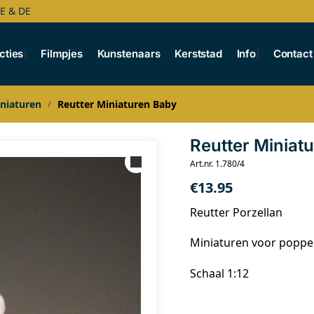
BE & DE
cties
Filmpjes
Kunstenaars
Kerststad
Info
Contact
niaturen
Reutter Miniaturen Baby
/
Reutter Miniat
Art.nr. 1.780/4
€
13.95
Reutter Porzellan
Miniaturen voor popp
Schaal 1:12