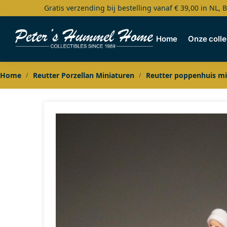
Gratis verzending bij bestelling vanaf € 39,00 in NL, 
Search
Home
Onze colle
Home
Reutter Porzellan Miniaturen
Reutter poppenhuis mi
/
/