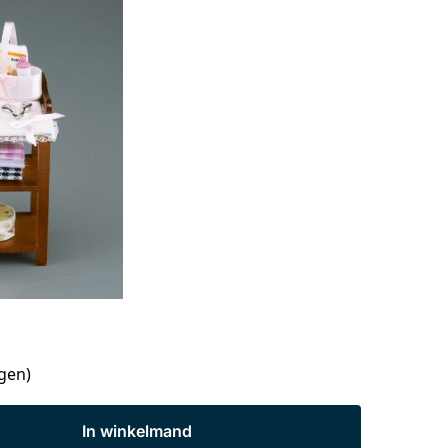
agen)
In winkelmand