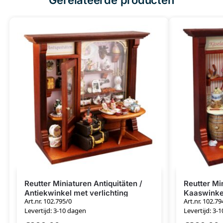
Reutter Miniaturen Antiquitäten /
Reutter Mi
Antiekwinkel met verlichting
Kaaswinkel
Art.nr. 102.795/0
Art.nr. 102.79
Levertijd: 3-10 dagen
Levertijd: 3-