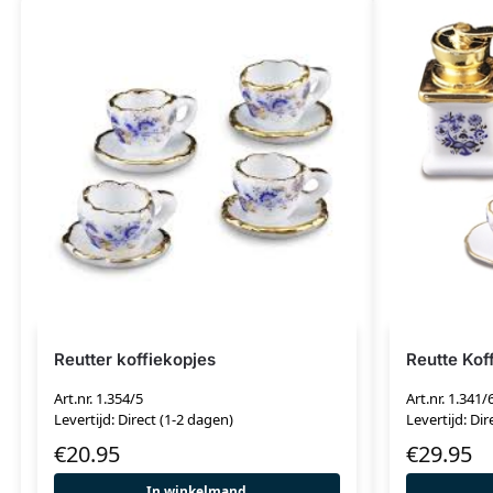
Reutter koffiekopjes
Reutte Kof
Art.nr. 1.354/5
Art.nr. 1.341/
Levertijd: Direct (1-2 dagen)
Levertijd: Dir
€
20.95
€
29.95
In winkelmand