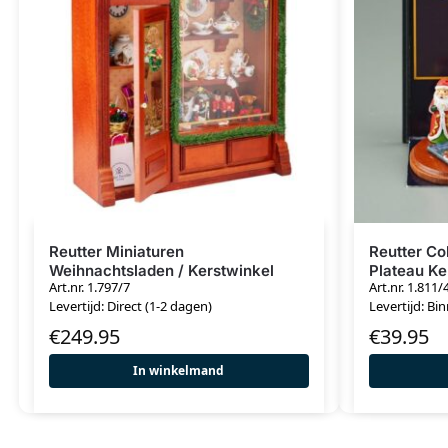
Reutter Miniaturen
Reutter Co
Weihnachtsladen / Kerstwinkel
Plateau Ke
Art.nr. 1.797/7
Art.nr. 1.811/
Levertijd: Direct (1-2 dagen)
Levertijd: Bi
€
249.95
€
39.95
In winkelmand