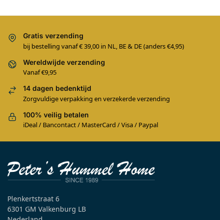
Gratis verzending
bij bestelling vanaf € 39,00 in NL, BE & DE (anders €4,95)
Wereldwijde verzending
Vanaf €9,95
14 dagen bedenktijd
Zorgvuldige verpakking en verzekerde verzending
100% veilig betalen
iDeal / Bancontact / MasterCard / Visa / Paypal
Plenkertstraat 6
6301 GM Valkenburg LB
Nederland