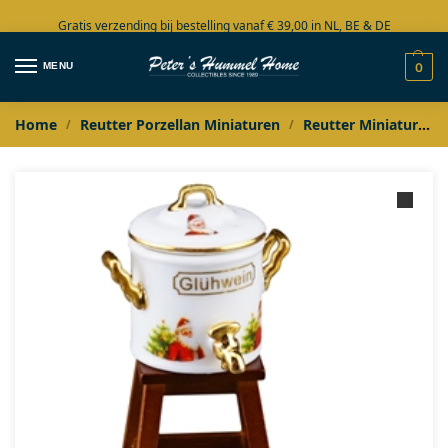
Gratis verzending bij bestelling vanaf € 39,00 in NL, BE & DE
Grote collectie in voorraad
MENU
0
Home
Reutter Porzellan Miniaturen
Reutter Miniaturen Kerstcollectie
/
/