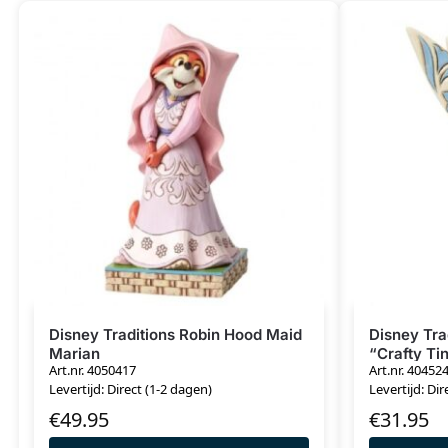
Disney Traditions Robin Hood Maid
Disney Trad
Marian
“Crafty Ti
Art.nr. 4050417
Art.nr. 40452
Levertijd: Direct (1-2 dagen)
Levertijd: Dir
€
49.95
€
31.95