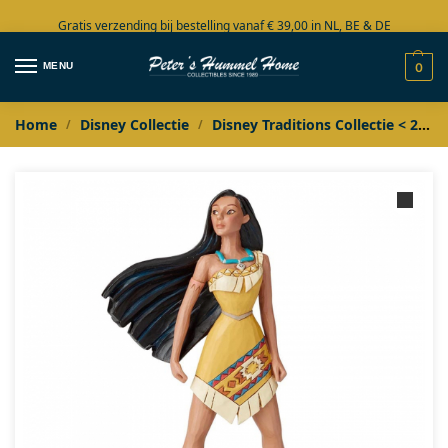
Gratis verzending bij bestelling vanaf € 39,00 in NL, BE & DE
Grote collectie in voorraad
MENU
0
Home
Disney Collectie
Disney Traditions Collectie < 2020
/
/