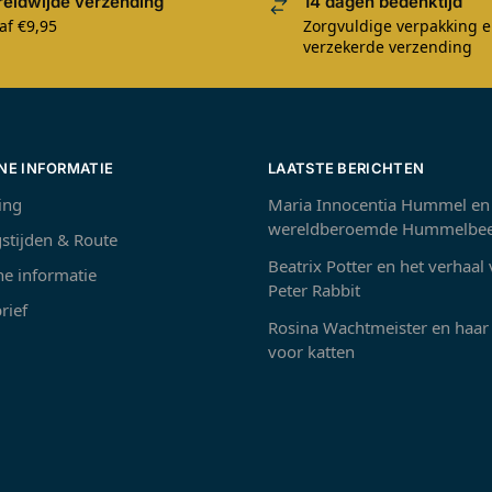
eldwijde verzending
14 dagen bedenktijd
af €9,95
Zorgvuldige verpakking 
verzekerde verzending
NE INFORMATIE
LAATSTE BERICHTEN
ing
Maria Innocentia Hummel en
wereldberoemde Hummelbee
stijden & Route
Beatrix Potter en het verhaal
e informatie
Peter Rabbit
rief
Rosina Wachtmeister en haar 
voor katten