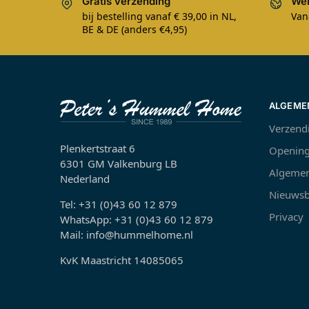
Gratis verzending
Wer
bij bestelling vanaf € 39,00 in NL,
Van
BE & DE (anders €4,95)
ALGEME
Verzend
Plenkertstraat 6
Opening
6301 GM Valkenburg LB
Algemen
Nederland
Nieuwsb
Tel: +31 (0)43 60 12 879
Privacy
WhatsApp: +31 (0)43 60 12 879
Mail: info@hummelhome.nl
KvK Maastricht 14085065