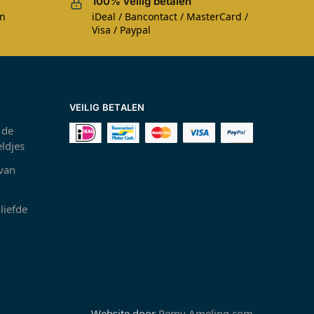
100% veilig betalen
en
iDeal / Bancontact / MasterCard /
Visa / Paypal
VEILIG BETALEN
 de
ldjes
 van
liefde
Website door
Remy Ameling.com