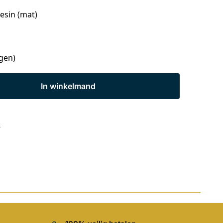
Resin (mat)
agen)
In winkelmand
s