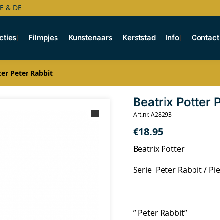
BE & DE
cties
Filmpjes
Kunstenaars
Kerststad
Info
Contact
ter Peter Rabbit
Beatrix Potter 
Art.nr. A28293
€
18.95
Beatrix Potter
Serie Peter Rabbit / Pie
” Peter Rabbit”