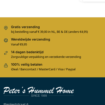
Gratis verzending
bij bestelling vanaf € 39,00 in NL, BE & DE (anders €4,95)
Wereldwijde verzending
Vanaf €9,95
14 dagen bedenktijd
Zorgvuldige verpakking en verzekerde verzending
100% veilig betalen
iDeal / Bancontact / MasterCard / Visa / Paypal
Plenkertstraat 6