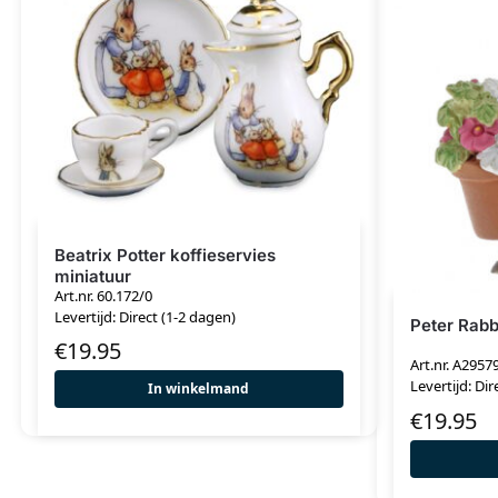
Beatrix Potter koffieservies
miniatuur
Art.nr. 60.172/0
Levertijd: Direct (1-2 dagen)
Peter Rabb
€
19.95
Art.nr. A2957
Levertijd: Dir
In winkelmand
€
19.95