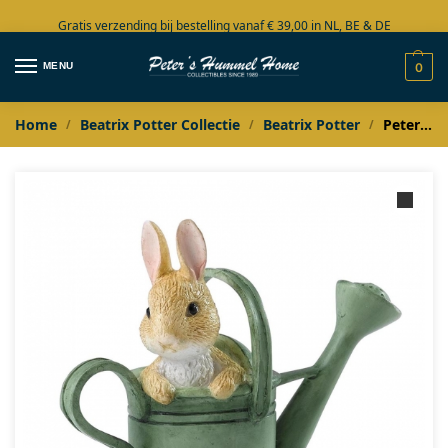
Gratis verzending bij bestelling vanaf € 39,00 in NL, BE & DE
Grote collectie in voorraad
MENU
0
Home
Beatrix Potter Collectie
Beatrix Potter
Peter in watering can
/
/
/