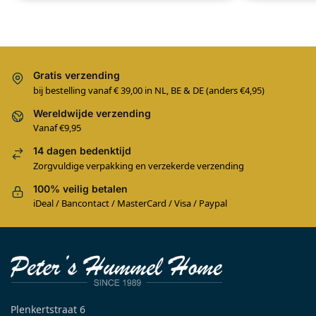
Gratis verzending
bij bestelling vanaf € 39,00 in NL, BE & DE (anders €4,95)
Wereldwijde verzending
Vanaf €9,95
14 dagen bedenktijd
Zorgvuldige verpakking en verzekerde verzending
100% veilig betalen
iDeal / Bancontact / MasterCard / Visa / Paypal
Plenkertstraat 6