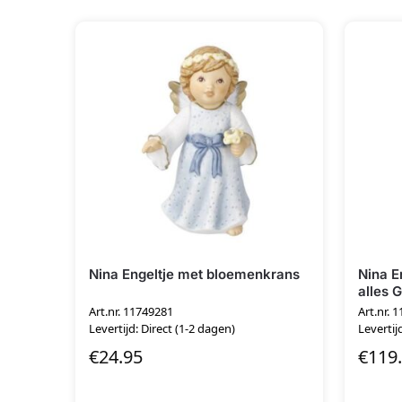
Nina Engeltje met bloemenkrans
Nina E
alles 
Art.nr. 11749281
Art.nr. 
Levertijd: Direct (1-2 dagen)
Levertij
€
24.95
€
119