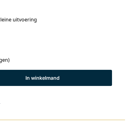
kleine uitvoering
agen)
In winkelmand
s