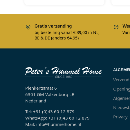
Gratis verzending
Wer
bij bestelling vanaf € 39,00 in NL,
Van
BE & DE (anders €4,95)
ALGEME
Verzend
Plenkertstraat 6
Opening
6301 GM Valkenburg LB
Algemen
Nederland
Nieuwsb
Tel: +31 (0)43 60 12 879
Privacy
WhatsApp: +31 (0)43 60 12 879
Mail: info@hummelhome.nl