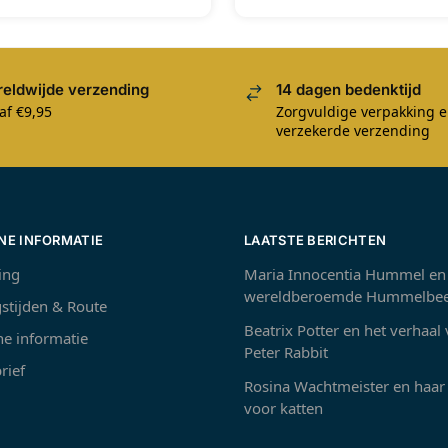
eldwijde verzending
14 dagen bedenktijd
af €9,95
Zorgvuldige verpakking 
verzekerde verzending
NE INFORMATIE
LAATSTE BERICHTEN
ing
Maria Innocentia Hummel en
wereldberoemde Hummelbee
stijden & Route
Beatrix Potter en het verhaal
e informatie
Peter Rabbit
rief
Rosina Wachtmeister en haar 
voor katten