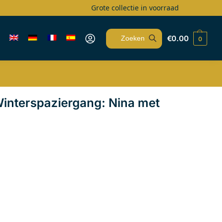
Grote collectie in voorraad
€
0.00
0
Zoeken
interspaziergang: Nina met