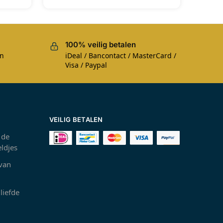
100% veilig betalen
en
iDeal / Bancontact / MasterCard /
Visa / Paypal
VEILIG BETALEN
 de
ldjes
 van
liefde