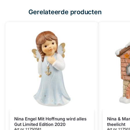
Gerelateerde producten
Nina Engel Mit Hoffnung wird alles
Nina & Ma
Gut Limited Edition 2020
theelicht
Art.nr. 11750581
Art.nr. 11750