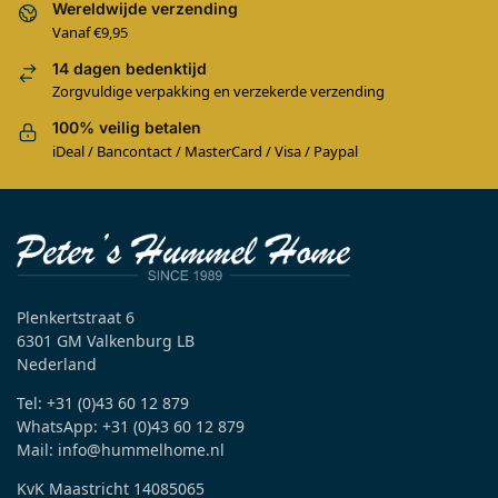
Wereldwijde verzending
Vanaf €9,95
14 dagen bedenktijd
Zorgvuldige verpakking en verzekerde verzending
100% veilig betalen
iDeal / Bancontact / MasterCard / Visa / Paypal
Plenkertstraat 6
6301 GM Valkenburg LB
Nederland
Tel: +31 (0)43 60 12 879
WhatsApp: +31 (0)43 60 12 879
Mail: info@hummelhome.nl
KvK Maastricht 14085065