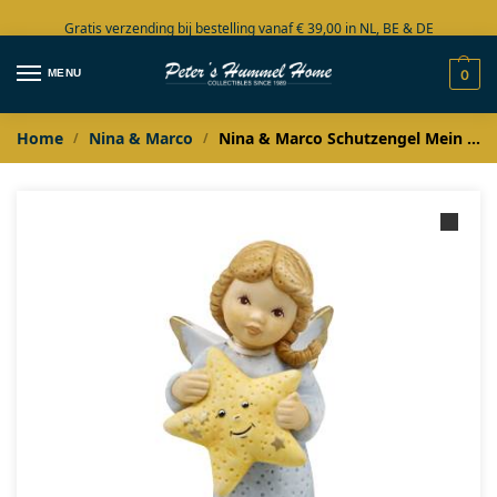
Gratis verzending bij bestelling vanaf € 39,00 in NL, BE & DE
Grote collectie in voorraad
MENU
0
Home
Nina & Marco
Nina & Marco Schutzengel Mein Stern beschermengeltje
/
/