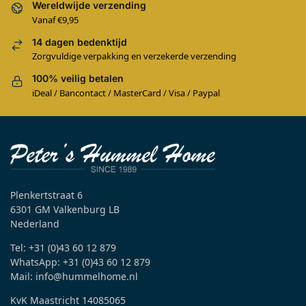
Wereldwijde verzending
Vanaf €9,95
14 dagen bedenktijd
Zorgvuldige verpakking en verzekerde verzending
100% veilig betalen
iDeal / Bancontact / MasterCard / Visa / Paypal
Plenkertstraat 6
6301 GM Valkenburg LB
Nederland
Tel: +31 (0)43 60 12 879
WhatsApp: +31 (0)43 60 12 879
Mail: info@hummelhome.nl
KvK Maastricht 14085065