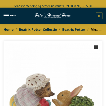
Gratis verzending bij bestelling vanaf € 39,00 in NL, BE & DE
Grote collectie in voorraad
MENU
0
Home
Beatrix Potter Collectie
Beatrix Potter
Mrs. Tiggy-Winkle Returning Peter’s Laundered Jacket
/
/
/