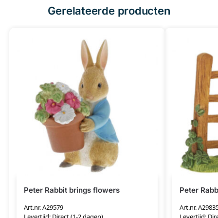
Gerelateerde producten
Peter Rabbit brings flowers
Peter Rabb
Art.nr. A29579
Art.nr. A2983
Levertijd: Direct (1-2 dagen)
Levertijd: Dir