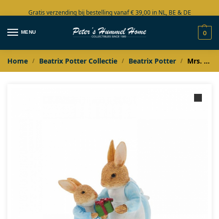
Gratis verzending bij bestelling vanaf € 39,00 in NL, BE & DE
Grote collectie in voorraad
MENU
0
Home
Beatrix Potter Collectie
Beatrix Potter
Mrs. Rabbit Passing Peter a Present
/
/
/