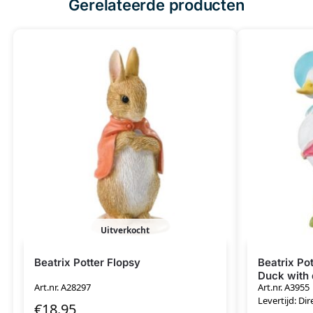
Gerelateerde producten
Uitverkocht
Beatrix Potter Flopsy
Beatrix Po
Duck with 
Art.nr. A28297
Art.nr. A3955
Levertijd: Dir
€
18.95