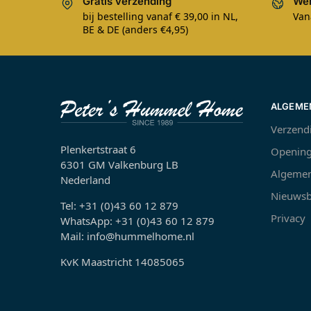
Gratis verzending
Wer
bij bestelling vanaf € 39,00 in NL,
Van
BE & DE (anders €4,95)
ALGEME
Verzend
Plenkertstraat 6
Opening
6301 GM Valkenburg LB
Algemen
Nederland
Nieuwsb
Tel: +31 (0)43 60 12 879
Privacy
WhatsApp: +31 (0)43 60 12 879
Mail: info@hummelhome.nl
KvK Maastricht 14085065