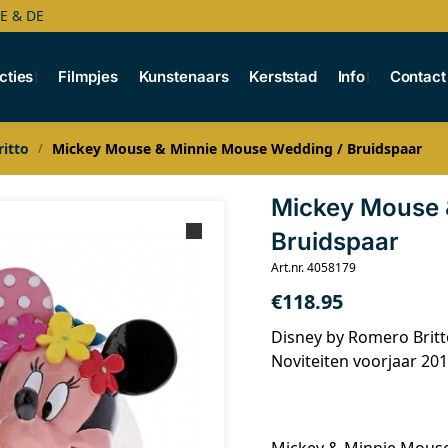
BE & DE
cties
Filmpjes
Kunstenaars
Kerststad
Info
Contact
itto
Mickey Mouse & Minnie Mouse Wedding / Bruidspaar
/
Mickey Mouse 
Bruidspaar
Art.nr. 4058179
€
118.95
Disney by Romero Britt
Noviteiten voorjaar 20
Mickey & Minnie Mous