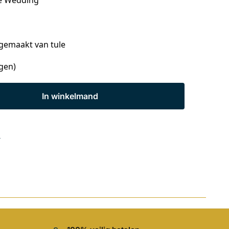
 gemaakt van tule
agen)
In winkelmand
s