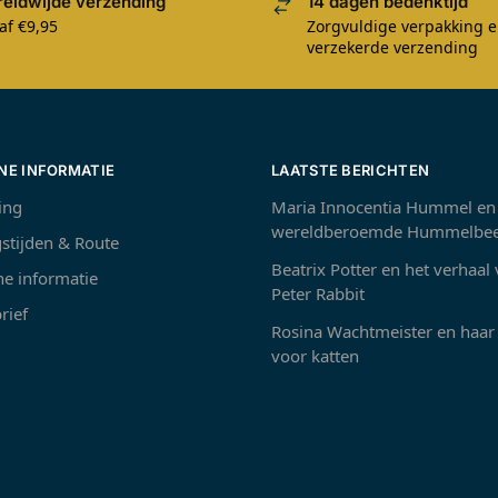
eldwijde verzending
14 dagen bedenktijd
af €9,95
Zorgvuldige verpakking 
verzekerde verzending
NE INFORMATIE
LAATSTE BERICHTEN
ing
Maria Innocentia Hummel en
wereldberoemde Hummelbee
stijden & Route
Beatrix Potter en het verhaal
e informatie
Peter Rabbit
rief
Rosina Wachtmeister en haar 
voor katten