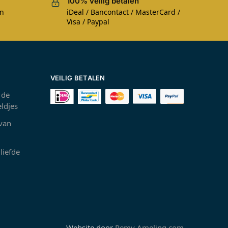
100% veilig betalen
en
iDeal / Bancontact / MasterCard /
Visa / Paypal
VEILIG BETALEN
 de
ldjes
 van
liefde
Website door
Remy Ameling.com