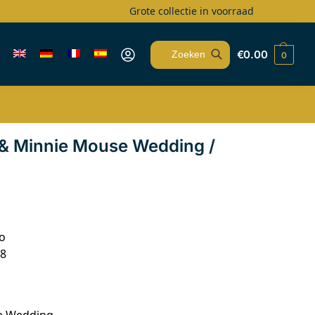
Grote collectie in voorraad
€
0.00
0
Zoeken
& Minnie Mouse Wedding /
o
18
e Wedding