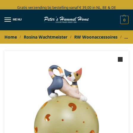
Gratis verzending bij bestelling vanaf € 39,00 in NL, BE & DE
Grote collectie in voorraad
MENU
0
Home
Rosina Wachtmeister
RW Woonaccessoires
Med
/
/
/