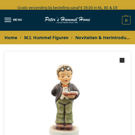
Gratis verzending bij bestelling vanaf € 39,00 in NL, BE & DE
Grote collectie in voorraad
MENU
0
Home
M.I. Hummel Figuren
Noviteiten & Herintroducties
/
/