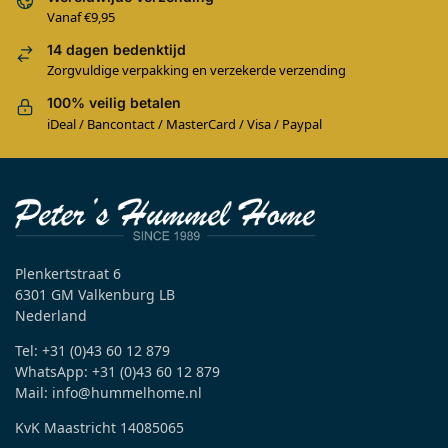
Vanaf €9,95
14 dagen bedenktijd
Zorgvuldige verpakking en verzekerde verzending
100% veilig betalen
iDeal / Bancontact / MasterCard / Visa / Paypal
Plenkertstraat 6
6301 GM Valkenburg LB
Nederland
Tel: +31 (0)43 60 12 879
WhatsApp: +31 (0)43 60 12 879
Mail: info@hummelhome.nl
KvK Maastricht 14085065