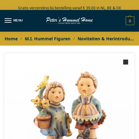
Gratis verzending bij bestelling vanaf € 39,00 in NL, BE & DE
Grote collectie in voorraad
MENU
0
Home
M.I. Hummel Figuren
Noviteiten & Herintroducties
/
/