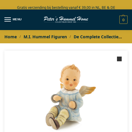
Gratis verzending bij bestelling vanaf € 39,00 in NL, BE & DE
Grote collectie in voorraad
MENU
0
Home
M.I. Hummel Figuren
De Complete Collectie
M.I
/
/