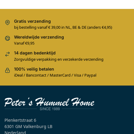
Gratis verzending
bij bestelling vanaf € 39,00 in NL, BE & DE (anders €4,95)
Wereldwijde verzending
Vanaf €9,95
14 dagen bedenktijd
Zorgvuldige verpakking en verzekerde verzending
100% veilig betalen
iDeal / Bancontact / MasterCard / Visa / Paypal
Plenkertstraat 6
6301 GM Valkenburg LB
Nederland