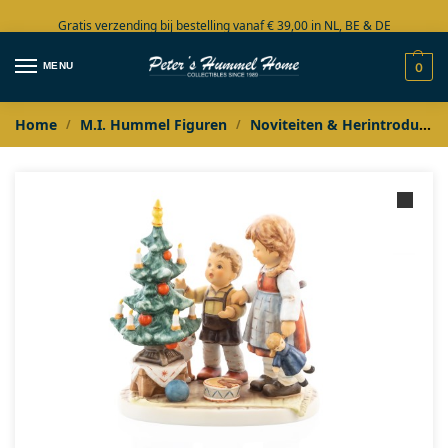
Gratis verzending bij bestelling vanaf € 39,00 in NL, BE & DE
Grote collectie in voorraad
MENU
0
Home
M.I. Hummel Figuren
Noviteiten & Herintroducties
/
/