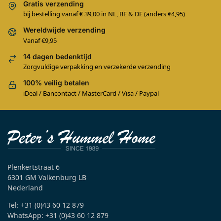
Gratis verzending
bij bestelling vanaf € 39,00 in NL, BE & DE (anders €4,95)
Wereldwijde verzending
Vanaf €9,95
14 dagen bedenktijd
Zorgvuldige verpakking en verzekerde verzending
100% veilig betalen
iDeal / Bancontact / MasterCard / Visa / Paypal
Plenkertstraat 6
6301 GM Valkenburg LB
Nederland
Tel: +31 (0)43 60 12 879
WhatsApp: +31 (0)43 60 12 879