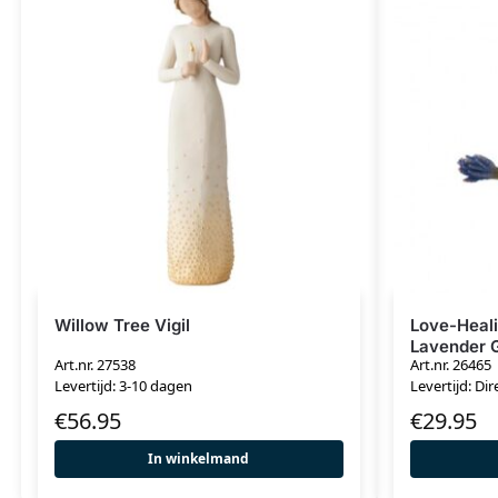
Willow Tree Vigil
Love-Heal
Lavender 
Art.nr. 27538
Art.nr. 26465
Levertijd: 3-10 dagen
Levertijd: Dir
€
56.95
€
29.95
In winkelmand