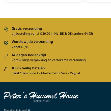
Gratis verzending
bij bestelling vanaf € 39,00 in NL, BE & DE (anders €4,95)
Wereldwijde verzending
Vanaf €9,95
14 dagen bedenktijd
Zorgvuldige verpakking en verzekerde verzending
100% veilig betalen
iDeal / Bancontact / MasterCard / Visa / Paypal
Plenkertstraat 6