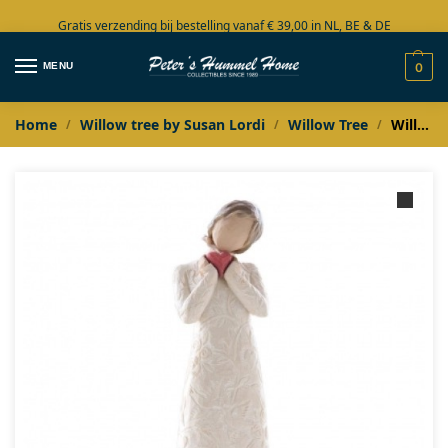
Gratis verzending bij bestelling vanaf € 39,00 in NL, BE & DE
Grote collectie in voorraad
MENU
0
Home
Willow tree by Susan Lordi
Willow Tree
Willow Tree Je t’aime / I love you
/
/
/