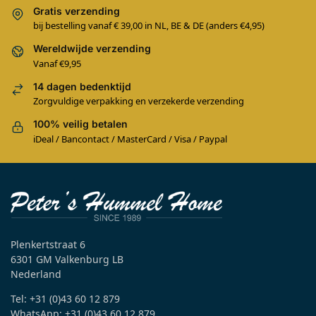
Gratis verzending
bij bestelling vanaf € 39,00 in NL, BE & DE (anders €4,95)
Wereldwijde verzending
Vanaf €9,95
14 dagen bedenktijd
Zorgvuldige verpakking en verzekerde verzending
100% veilig betalen
iDeal / Bancontact / MasterCard / Visa / Paypal
Plenkertstraat 6
6301 GM Valkenburg LB
Nederland
Tel: +31 (0)43 60 12 879
WhatsApp: +31 (0)43 60 12 879