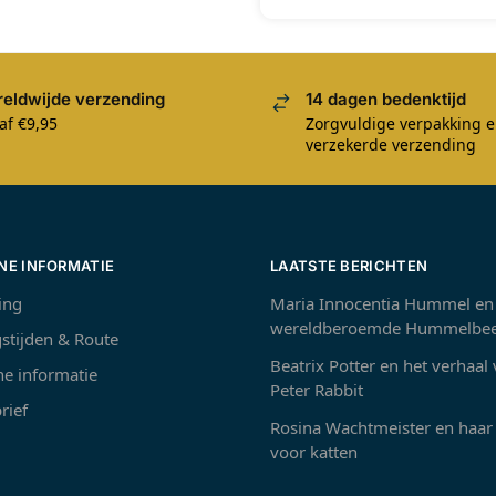
eldwijde verzending
14 dagen bedenktijd
af €9,95
Zorgvuldige verpakking 
verzekerde verzending
NE INFORMATIE
LAATSTE BERICHTEN
ing
Maria Innocentia Hummel en
wereldberoemde Hummelbee
stijden & Route
Beatrix Potter en het verhaal
e informatie
Peter Rabbit
rief
Rosina Wachtmeister en haar 
voor katten