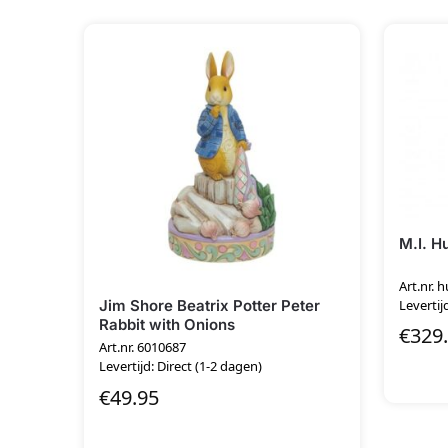
M.I. H
Art.nr. 
Jim Shore Beatrix Potter Peter
Levertij
Rabbit with Onions
€
329
Art.nr. 6010687
Levertijd: Direct (1-2 dagen)
€
49.95