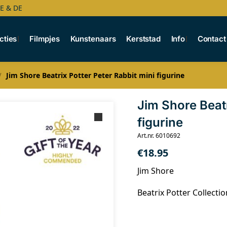
BE & DE
cties
Filmpjes
Kunstenaars
Kerststad
Info
Contact
Jim Shore Beatrix Potter Peter Rabbit mini figurine
/
Jim Shore Beatr
figurine
Art.nr. 6010692
€
18.95
Jim Shore
Beatrix Potter Collectio