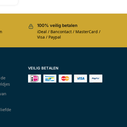
100% veilig betalen
en
iDeal / Bancontact / MasterCard /
Visa / Paypal
VEILIG BETALEN
 de
ldjes
 van
liefde