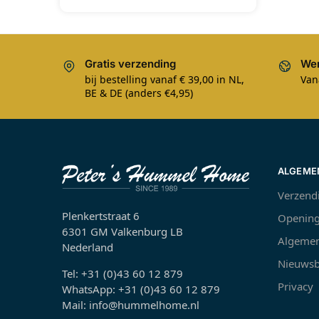
Gratis verzending
Wer
bij bestelling vanaf € 39,00 in NL,
Van
BE & DE (anders €4,95)
ALGEME
Verzend
Plenkertstraat 6
Opening
6301 GM Valkenburg LB
Algemen
Nederland
Nieuwsb
Tel: +31 (0)43 60 12 879
Privacy
WhatsApp: +31 (0)43 60 12 879
Mail: info@hummelhome.nl