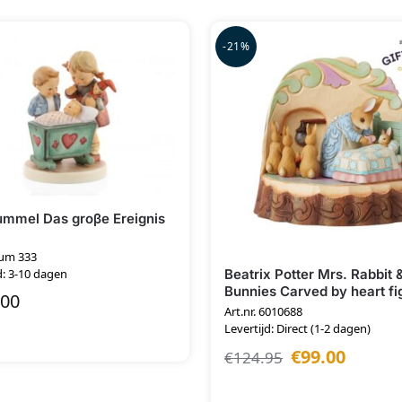
-21%
ummel Das groβe Ereignis
hum 333
Beatrix Potter Mrs. Rabbit 
d: 3-10 dagen
Bunnies Carved by heart fi
.00
Art.nr. 6010688
Levertijd: Direct (1-2 dagen)
€
99.00
€
124.95