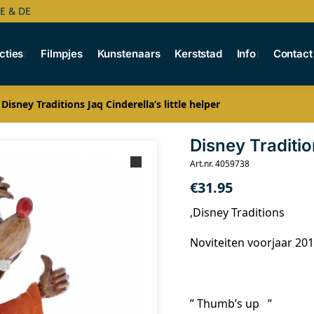
BE & DE
cties
Filmpjes
Kunstenaars
Kerststad
Info
Contact
Disney Traditions Jaq Cinderella’s little helper
Disney Tradition
Art.nr. 4059738
€
31.95
,Disney Traditions
Noviteiten voorjaar 20
” Thumb’s up ”