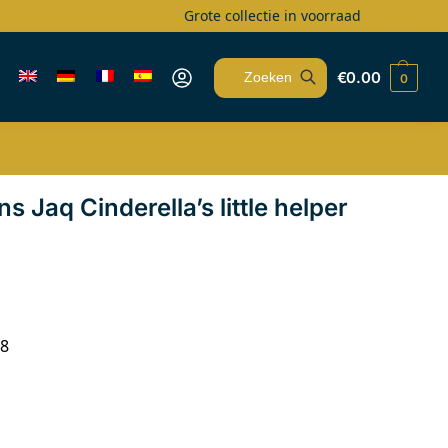
Grote collectie in voorraad
€
0.00
0
Zoeken
s Jaq Cinderella’s little helper
18