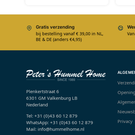
Gratis verzending
Wer
bij bestelling vanaf € 39,00 in NL,
Van
BE & DE (anders €4,95)
ALGEME
Verzend
Plenkertstraat 6
Opening
6301 GM Valkenburg LB
Algemen
Nederland
Nieuwsb
Tel: +31 (0)43 60 12 879
Privacy
WhatsApp: +31 (0)43 60 12 879
Mail: info@hummelhome.nl