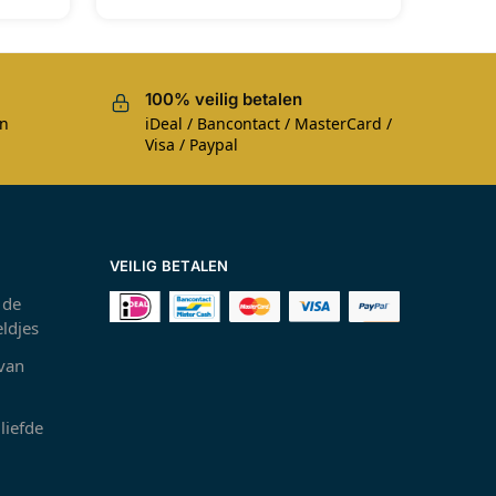
100% veilig betalen
en
iDeal / Bancontact / MasterCard /
Visa / Paypal
VEILIG BETALEN
 de
ldjes
 van
liefde