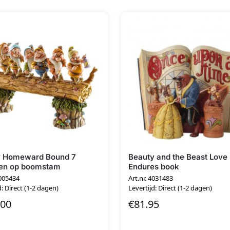
y Homeward Bound 7
Beauty and the Beast Love
en op boomstam
Endures book
4005434
Art.nr. 4031483
d: Direct (1-2 dagen)
Levertijd: Direct (1-2 dagen)
.00
€
81.95