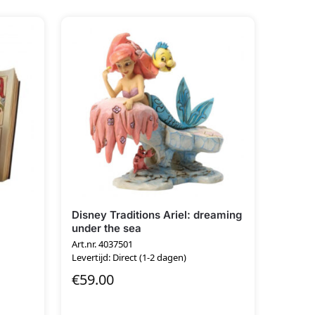
Disney Traditions Ariel: dreaming
under the sea
Art.nr. 4037501
Levertijd: Direct (1-2 dagen)
€
59.00