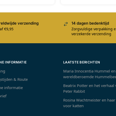
eldwijde verzending
14 dagen bedenktijd
af €9,95
Zorgvuldige verpakking 
verzekerde verzending
NE INFORMATIE
LAATSTE BERICHTEN
ing
Maria Innocentia Hummel en
wereldberoemde Hummelbee
stijden & Route
Beatrix Potter en het verhaal
e informatie
Peter Rabbit
rief
Rosina Wachtmeister en haar 
voor katten