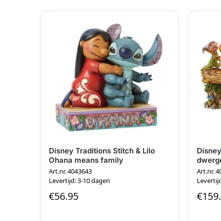
Disney Traditions Stitch & Lilo
Disne
Ohana means family
dwerg
Art.nr. 4043643
Art.nr. 
Levertijd: 3-10 dagen
Levertij
€
56.95
€
159