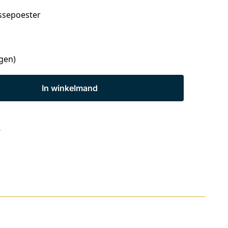
Assepoester
agen)
In winkelmand
s