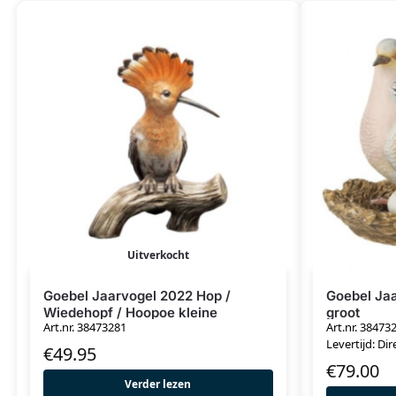
Uitverkocht
Goebel Jaarvogel 2022 Hop /
Goebel Jaa
Wiedehopf / Hoopoe kleine
groot
Art.nr. 38473281
Art.nr. 38473
uitvoering
Levertijd: Dir
€
49.95
€
79.00
Verder lezen