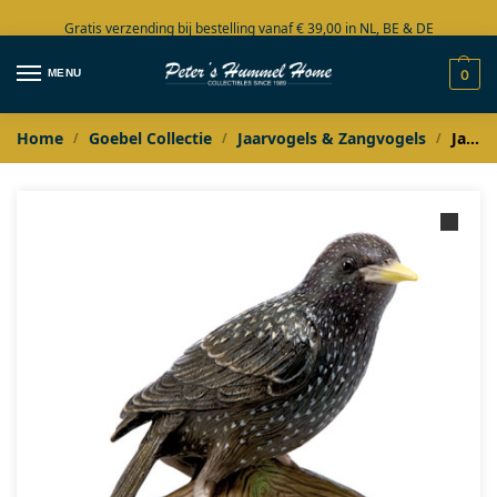
Gratis verzending bij bestelling vanaf € 39,00 in NL, BE & DE
Grote collectie in voorraad
MENU
0
Home
Goebel Collectie
Jaarvogels & Zangvogels
Jaarvogel 2018 Spreeuw
/
/
/